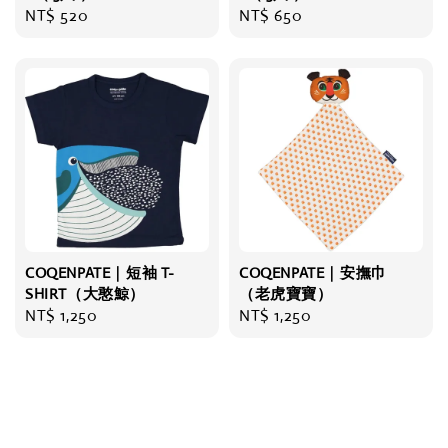
Regular
NT$ 520
Regular
NT$ 650
price
price
COQENPATE｜短袖 T-
COQENPATE｜安撫巾
SHIRT（大憨鯨）
（老虎寶寶）
Regular
NT$ 1,250
Regular
NT$ 1,250
price
price