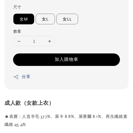
尺寸
女M
女L
女LL
數量
加入購物車
分享
成人款（女款上衣）
☻表層：人造羊毛 37.7%、萊卡 8.8%、萊賽爾 8.1%、再生纖維素
纖維 45.4%