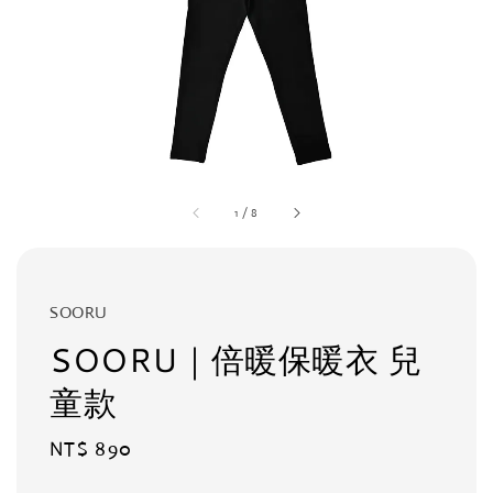
1
/
8
SOORU
SOORU｜倍暖保暖衣 兒
童款
Regular
NT$ 890
price