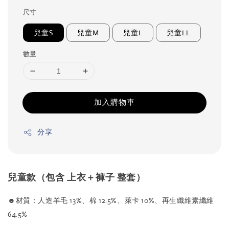
尺寸
兒童S
兒童M
兒童L
兒童LL
數量
加入購物車
分享
兒童款（包含 上衣＋褲子 整套）
☻材質：
人造羊毛 13%、棉 12.5%、萊卡 10%、再生纖維素纖維
64.5%