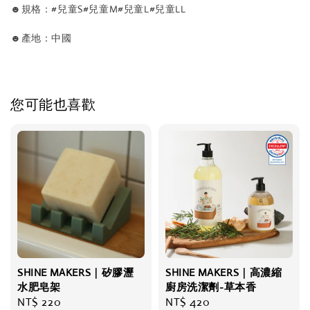
☻規格：#兒童S#兒童M#兒童L#兒童LL
☻產地：中國
您可能也喜歡
SHINE MAKERS｜矽膠瀝
SHINE MAKERS｜高濃縮
水肥皂架
廚房洗潔劑-草本香
Regular
NT$ 220
Regular
NT$ 420