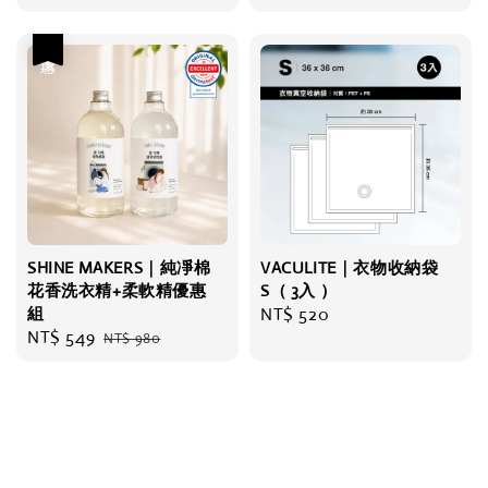
price
price
優惠
SHINE MAKERS｜純凈棉
VACULITE｜衣物收納袋
花香洗衣精+柔軟精優惠
S（ 3入 ）
組
Regular
NT$ 520
Sale
NT$ 549
Regular
NT$ 980
price
price
price