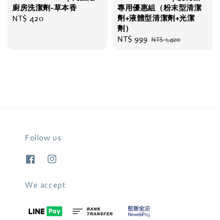
廚房洗潔劑-草本香
專用優惠組（粉末型清潔
Regular
NT$ 420
劑+液體型清潔劑+光潔
劑）
price
Sale
NT$ 999
Regular
NT$ 1,420
price
price
Follow us
We accept