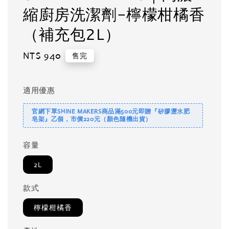
縮廚房洗潔劑-檸檬柑橘香
（補充包2L）
Regular
NT$ 940
售完
price
適用優惠
官網下單SHINE MAKERS商品滿500元即贈『矽膠瀝水肥
皂架』乙個，市價220元（顏色隨機出貨）
容量
2L
款式
檸檬柑橘香