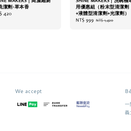
INE MAKERS｜高濃縮廚
SHINE MAKERS｜洗碗機
洗潔劑-草本香
用優惠組（粉末型清潔劑
+液體型清潔劑+光潔劑）
gular
$ 420
Sale
NT$ 999
Regular
ce
NT$ 1,420
price
price
We accept
Bê
一
義