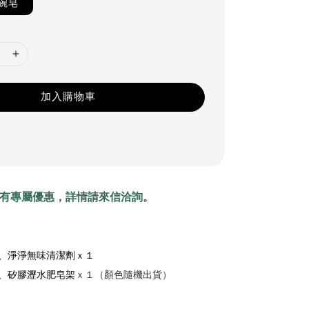
碗皂
加入購物車
有專屬優惠，詳情請來信洽詢。
、淨淨無味清潔劑
ｘ１
、
矽膠瀝水肥皂架
ｘ１（顏色隨機出貨）