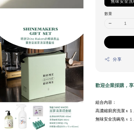
無味安全洗
數量
分享
歡迎企業採購，享
組合
內容：
高濃縮廚房洗潔ｘ１
無味安全洗碗皂
ｘ１