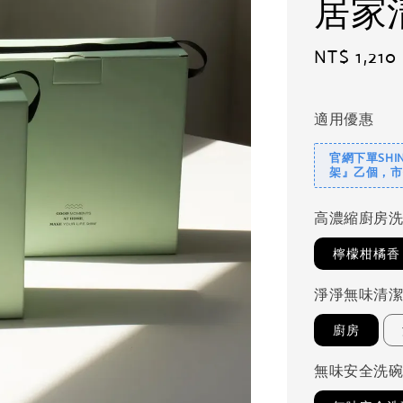
居家
Regular
NT$ 1,210
price
適用優惠
官網下單SHI
架』乙個，市
高濃縮廚房
檸檬柑橘香
淨淨無味清
廚房
無味安全洗