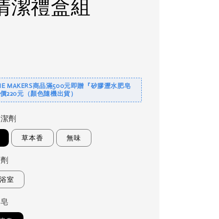
清潔禮盒組
NE MAKERS商品滿500元即贈『矽膠瀝水肥皂
價220元（顏色隨機出貨）
洗潔劑
草本香
無味
潔劑
浴室
碗皂