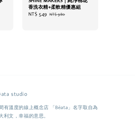
專
SHINE MAKERS｜純凈棉花
香洗衣精+柔軟精優惠組
Sale
NT$ 549
Regular
NT$ 980
price
price
ata studio
間有溫度的線上概念店 「Bêata」名字取自為
大利文，幸福的意思。