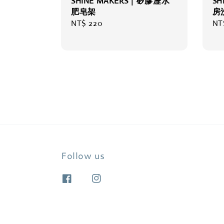
SHINE MAKERS｜矽膠瀝水
SH
肥皂架
房
Regular
NT$ 220
Re
NT
price
pri
Follow us