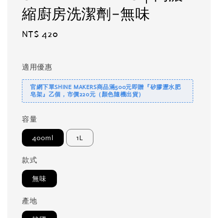
縮廚房洗潔劑-無味
Regular
NT$ 420
price
適用優惠
官網下單SHINE MAKERS商品滿500元即贈『矽膠瀝水肥
皂架』乙個，市價220元（顏色隨機出貨）
容量
400ml
1L
款式
無味
產地