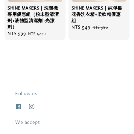
SHINE MAKERS｜洗碗機
SHINE MAKERS｜純凈棉
專用優惠組（粉末型清潔
花香洗衣精+柔軟精優惠
劑+液體型清潔劑+光潔
組
劑）
Sale
NT$ 549
Regular
NT$ 980
Sale
NT$ 999
Regular
NT$ 1,420
price
price
price
price
Follow us
We accept