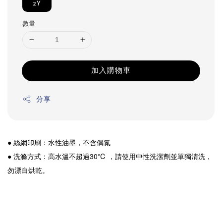
2Y
數量
加入購物車
分享
● 絲網印刷：水性油墨，不含偶氮
● 洗滌方式：高水溫不超過30℃ ，請使用中性洗潔劑並單獨清洗，
勿漂白烘乾。