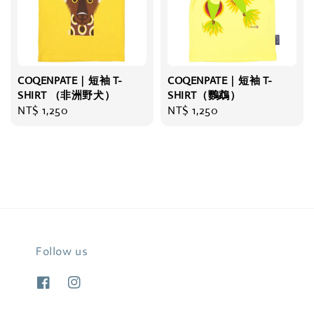
COQENPATE｜短袖 T-
COQENPATE｜短袖 T-
SHIRT （非洲野犬）
SHIRT（鸚鵡）
Regular
NT$ 1,250
Regular
NT$ 1,250
price
price
Follow us