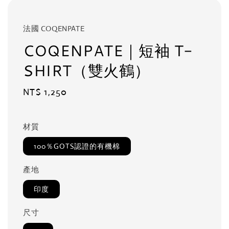
法國 COQENPATE
COQENPATE｜短袖 T-
SHIRT（雙火鶴）
Regular
NT$ 1,250
price
材質
100％GOTS認證的有機棉
產地
印度
尺寸