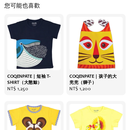
您可能也喜歡
COQENPATE｜短袖 T-
COQENPATE｜孩子的大
SHIRT（大憨鯨）
兜兜（獅子）
Regular
NT$ 1,250
Regular
NT$ 1,200
price
price