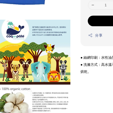
分享
● 絲網印刷：水性
● 洗滌方式：高水
烘乾。