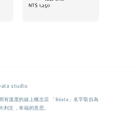
Regular
NT$ 1,250
price
ata studio
間有溫度的線上概念店 「Bêata」名字取自為
大利文，幸福的意思。