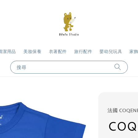
清潔用品
美妝保養
衣著配件
旅行配件
嬰幼兒玩具
家
搜尋
法國 COQEN
COQ