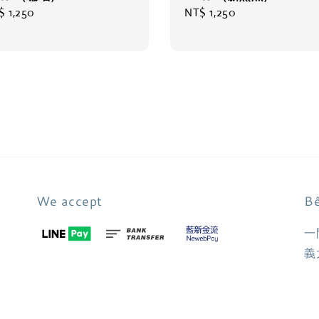
gular
$ 1,250
Regular
NT$ 1,250
ce
price
We accept
Bê
一
義