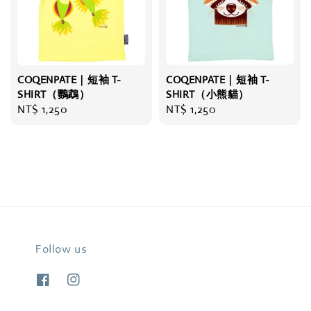
COQENPATE｜短袖 T-
COQENPATE｜短袖 T-
SHIRT（鸚鵡）
SHIRT（小熊貓）
Regular
NT$ 1,250
Regular
NT$ 1,250
price
price
Follow us