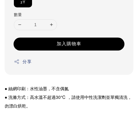
2Y
數量
加入購物車
分享
● 絲網印刷：水性油墨，不含偶氮
● 洗滌方式：高水溫不超過30℃ ，請使用中性洗潔劑並單獨清洗，
勿漂白烘乾。