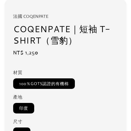
法國 COQENPATE
COQENPATE｜短袖 T-
SHIRT（雪豹）
Regular
NT$ 1,250
price
材質
100％GOTS認證的有機棉
產地
印度
尺寸