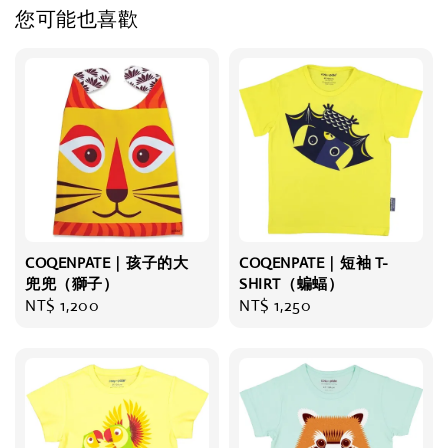
您可能也喜歡
COQENPATE｜孩子的大
COQENPATE｜短袖 T-
兜兜（獅子）
SHIRT（蝙蝠）
Regular
NT$ 1,200
Regular
NT$ 1,250
price
price