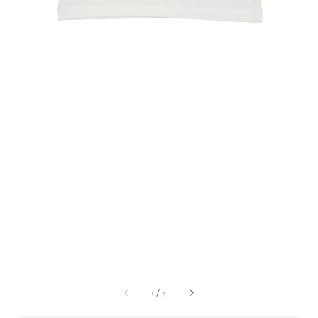
1
/
4