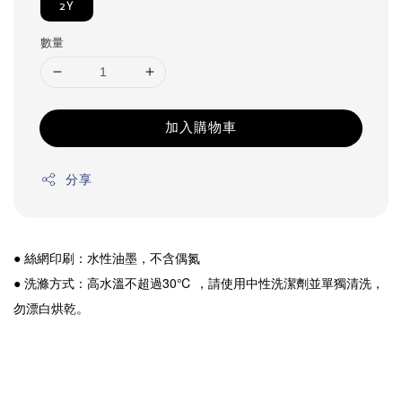
2Y
數量
加入購物車
分享
● 絲網印刷：水性油墨，不含偶氮
● 洗滌方式：高水溫不超過30℃ ，請使用中性洗潔劑並單獨清洗，
勿漂白烘乾。