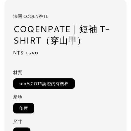
法國 COQENPATE
COQENPATE｜短袖 T-
SHIRT（穿山甲）
Regular
NT$ 1,250
price
材質
100％GOTS認證的有機棉
產地
印度
尺寸