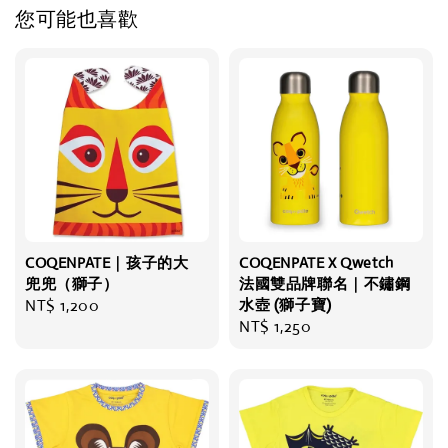
您可能也喜歡
COQENPATE｜孩子的大
COQENPATE X Qwetch
兜兜（獅子）
法國雙品牌聯名｜不鏽鋼
Regular
NT$ 1,200
水壺 (獅子寶)
Regular
NT$ 1,250
price
price