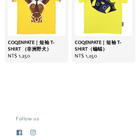
COQENPATE｜短袖 T-
COQENPATE｜短袖 T-
SHIRT （非洲野犬）
SHIRT（蝙蝠）
Regular
NT$ 1,250
Regular
NT$ 1,250
price
price
Follow us