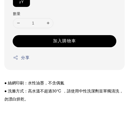
2Y
數量
加入購物車
分享
● 絲網印刷：水性油墨，不含偶氮
● 洗滌方式：高水溫不超過30℃ ，請使用中性洗潔劑並單獨清洗，
勿漂白烘乾。