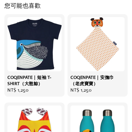
您可能也喜歡
COQENPATE｜短袖 T-
COQENPATE｜安撫巾
SHIRT（大憨鯨）
（老虎寶寶）
Regular
NT$ 1,250
Regular
NT$ 1,250
price
price