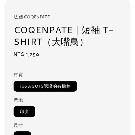
法國 COQENPATE
COQENPATE｜短袖 T-
SHIRT（大嘴鳥）
Regular
NT$ 1,250
price
材質
100％GOTS認證的有機棉
產地
印度
尺寸