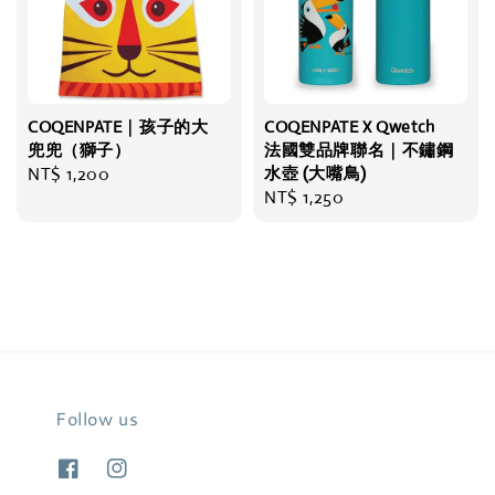
COQENPATE｜孩子的大
COQENPATE X Qwetch
兜兜（獅子）
法國雙品牌聯名｜不鏽鋼
Regular
NT$ 1,200
水壺 (大嘴鳥)
Regular
NT$ 1,250
price
price
Follow us