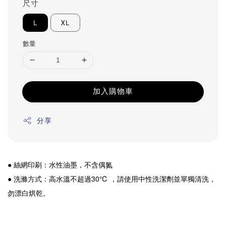
尺寸
L
XL
數量
加入購物車
分享
● 絲網印刷：水性油墨，不含偶氮
● 洗滌方式：高水溫不超過30℃ ，請使用中性洗潔劑並單獨清洗，
勿漂白烘乾。