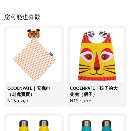
您可能也喜歡
COQENPATE｜安撫巾
COQENPATE｜孩子的大
（老虎寶寶）
兜兜（獅子）
Regular
NT$ 1,250
Regular
NT$ 1,200
price
price