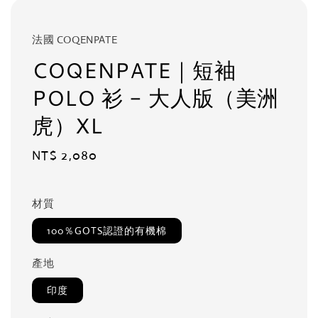
法國 COQENPATE
COQENPATE｜短袖
POLO 衫 - 大人版（美洲
虎）XL
Regular
NT$ 2,080
price
材質
100％GOTS認證的有機棉
產地
印度