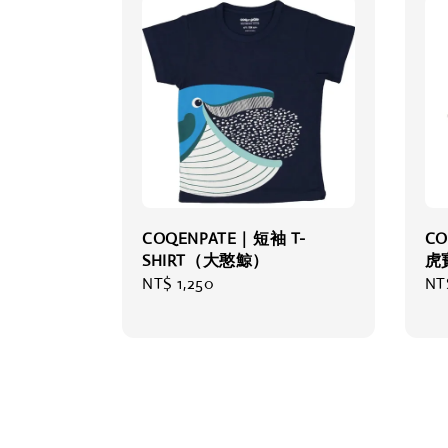
COQENPATE｜短袖 T-
C
SHIRT（大憨鯨）
虎
Regular
NT$ 1,250
Re
NT
price
pri