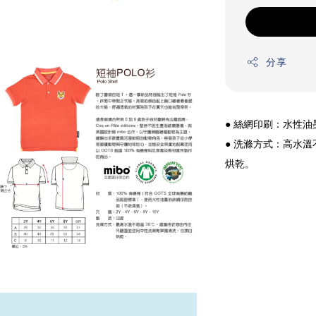
分享
● 絲網印刷：水性
● 洗滌方式：高水
烘乾。