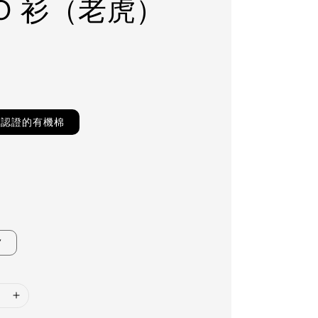
LO 衫（老虎）
TS認證的有機棉
Y