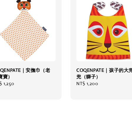
OQENPATE｜安撫巾（老
COQENPATE｜孩子的大
寶寶）
兜（獅子）
gular
$ 1,250
Regular
NT$ 1,200
ce
price