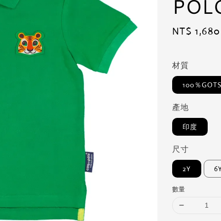
PO
Regular
NT$ 1,680
price
材質
100％GO
產地
印度
尺寸
2Y
6
數量