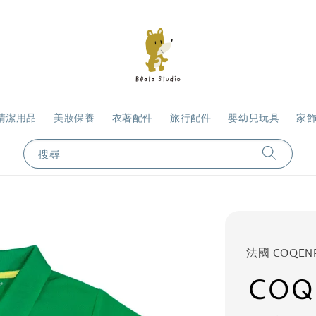
清潔用品
美妝保養
衣著配件
旅行配件
嬰幼兒玩具
家
搜尋
法國 COQEN
COQ