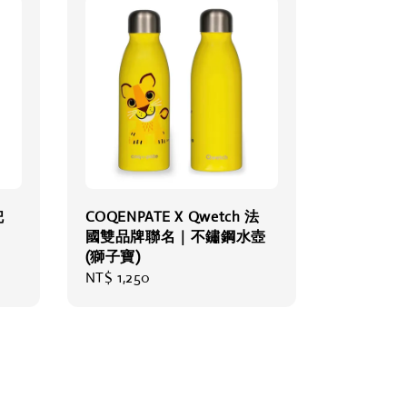
兜
COQENPATE X Qwetch 法
國雙品牌聯名｜不鏽鋼水壺
(獅子寶)
Regular
NT$ 1,250
price