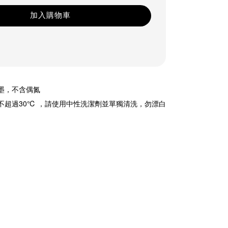
加入購物車
油墨，不含偶氮
溫不超過30℃ ，請使用中性洗潔劑並單獨清洗，勿漂白