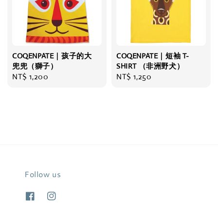
COQENPATE｜孩子的大
COQENPATE｜短袖 T-
兜兜（獅子）
SHIRT （非洲野犬）
Regular
NT$ 1,200
Regular
NT$ 1,250
price
price
Follow us