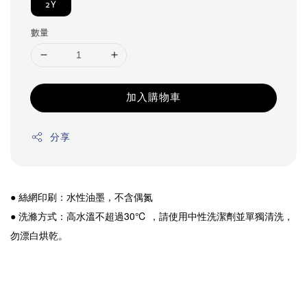
2Y
數量
加入購物車
分享
● 絲網印刷：水性油墨，不含偶氮
● 洗滌方式：高水溫不超過30℃ ，請使用中性洗潔劑並單獨清洗，
勿漂白烘乾。