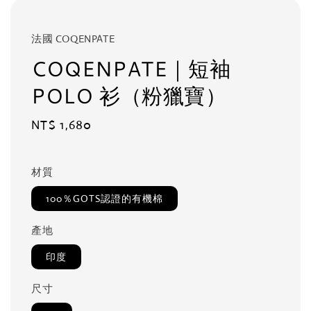
法國 COQENPATE
COQENPATE｜短袖
POLO 衫（粉獵寶）
Regular
NT$ 1,680
price
材質
100％GOTS認證的有機棉
產地
印度
尺寸