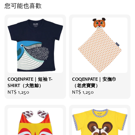
您可能也喜歡
COQENPATE｜短袖 T-
COQENPATE｜安撫巾
SHIRT（大憨鯨）
（老虎寶寶）
Regular
NT$ 1,250
Regular
NT$ 1,250
price
price