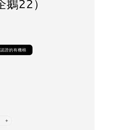
企鵝22）
TS認證的有機棉