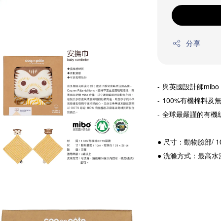
分享
- 
與英國設計師mibo
- 
100%有機棉料及
- 
全球最嚴謹的有機
● 尺寸：動物臉部/ 10
● 洗滌方式：最高水