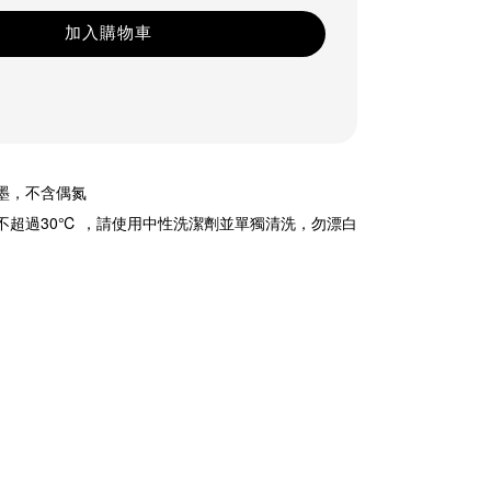
加入購物車
油墨，不含偶氮
溫不超過30℃ ，請使用中性洗潔劑並單獨清洗，勿漂白