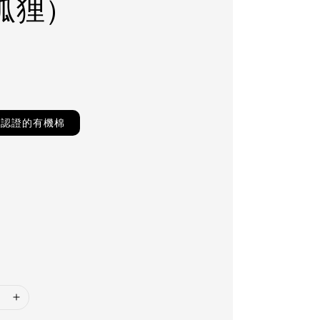
狐狸）
0
TS認證的有機棉