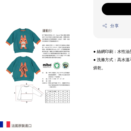
分享
● 絲網印刷：水性
● 洗滌方式：高水
烘乾。