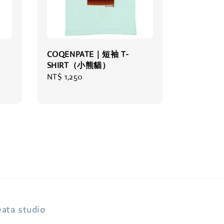
COQENPATE｜短袖 T-
SHIRT（小熊貓）
Regular
NT$ 1,250
price
ata studio