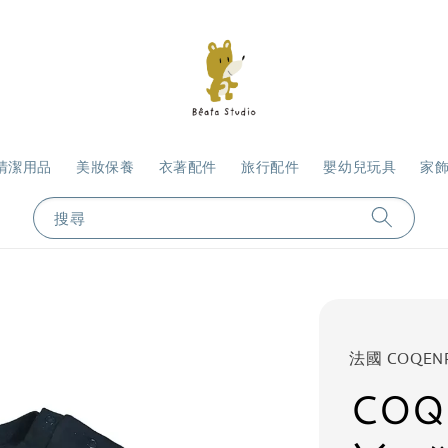
清潔用品
美妝保養
衣著配件
旅行配件
嬰幼兒玩具
家
搜尋
法國 COQEN
COQ