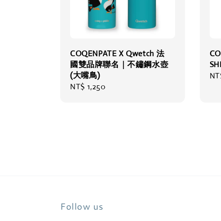
COQENPATE X Qwetch 法
CO
國雙品牌聯名｜不鏽鋼水壺
S
(大嘴鳥)
Re
NT
Regular
NT$ 1,250
pri
price
Follow us