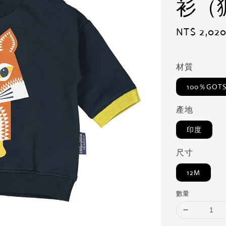
衫（
Regular
NT$ 2,02
price
材質
100％GO
產地
印度
尺寸
12M
數量