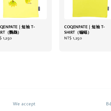
QENPATE｜短袖 T-
COQENPATE｜短袖 T-
HIRT（鸚鵡）
SHIRT（蝙蝠）
gular
$ 1,250
Regular
NT$ 1,250
ce
price
We accept
Bê