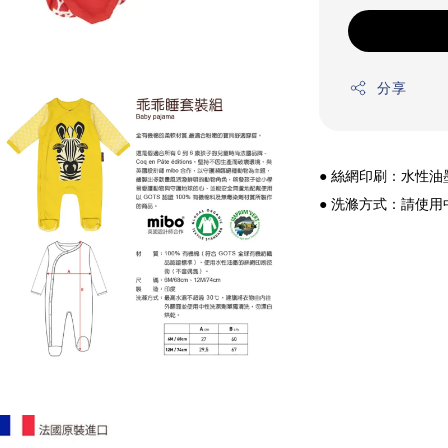
分享
● 絲網印刷：水性
● 洗滌方式：請使