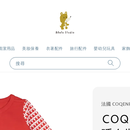
清潔用品
美妝保養
衣著配件
旅行配件
嬰幼兒玩具
家
搜尋
法國 COQEN
COQ