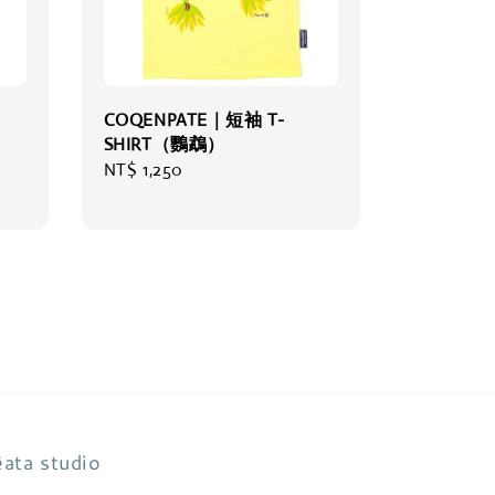
COQENPATE｜短袖 T-
SHIRT（鸚鵡）
Regular
NT$ 1,250
price
ata studio