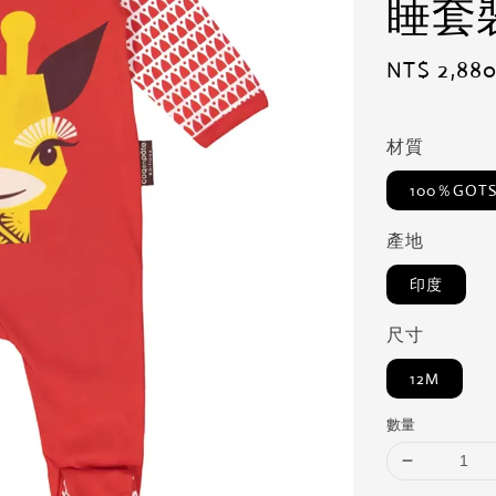
睡套
Regular
NT$ 2,88
price
材質
100％GO
產地
印度
尺寸
12M
數量