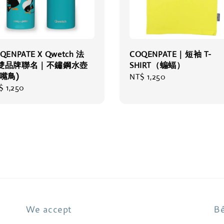
QENPATE X Qwetch 法
COQENPATE｜短袖 T-
雙品牌聯名｜不鏽鋼水壺
SHIRT（蝙蝠）
大嘴鳥)
Regular
NT$ 1,250
gular
$ 1,250
price
ce
We accept
Bê