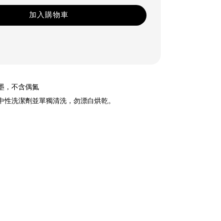
加入購物車
油墨，不含偶氮
用中性洗潔劑並單獨清洗，勿漂白烘乾。