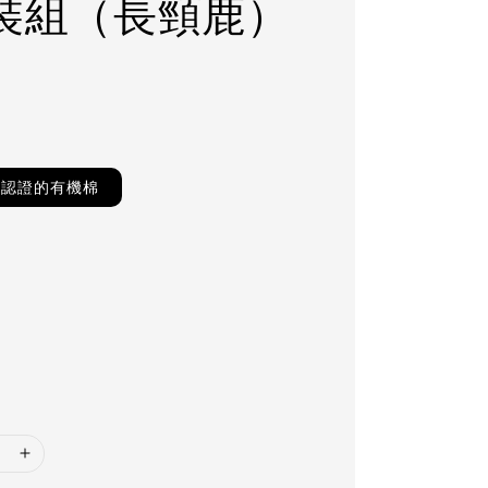
裝組（長頸鹿）
0
TS認證的有機棉