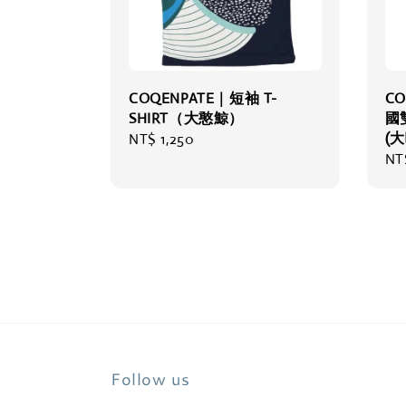
COQENPATE｜短袖 T-
CO
SHIRT（大憨鯨）
國
(
Regular
NT$ 1,250
Re
NT
price
pri
Follow us