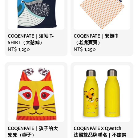
COQENPATE｜短袖 T-
COQENPATE｜安撫巾
SHIRT（大憨鯨）
（老虎寶寶）
Regular
NT$ 1,250
Regular
NT$ 1,250
price
price
COQENPATE｜孩子的大
COQENPATE X Qwetch
兜兜（獅子）
法國雙品牌聯名｜不鏽鋼