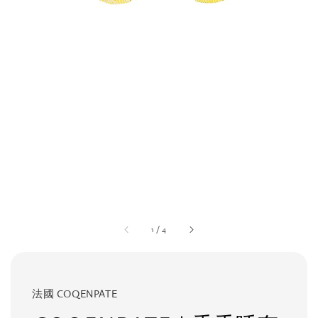
1
/
4
法國 COQENPATE