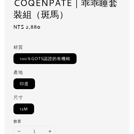
COQENPATE｜乖乖睡套
裝組（斑馬）
Regular
NT$ 2,880
price
材質
100％GOTS認證的有機棉
產地
印度
尺寸
12M
數量