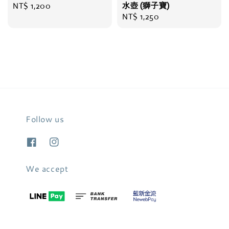
Regular
NT$ 1,200
水壺 (獅子寶)
Regular
NT$ 1,250
price
price
Follow us
We accept