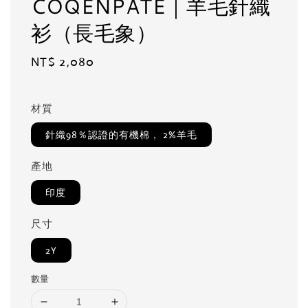
COQENPATE｜羊毛針織
衫（長毛象）
Regular
NT$ 2,080
price
材質
針織98％認證的有機棉， 2%羊毛
產地
印度
尺寸
2Y
數量