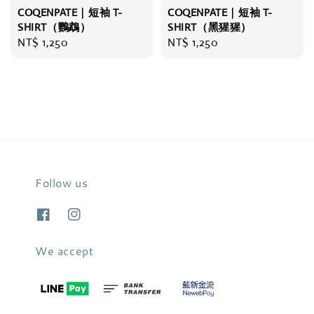
COQENPATE｜短袖 T-
COQENPATE｜短袖 T-
SHIRT（鸚鵡）
SHIRT（黑猩猩）
Regular
NT$ 1,250
Regular
NT$ 1,250
price
price
Follow us
We accept