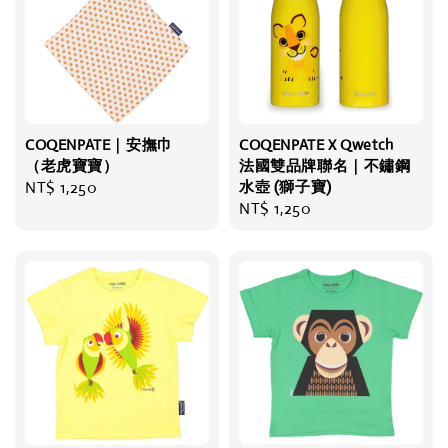
COQENPATE｜安撫巾
COQENPATE X Qwetch
（老虎寶寶）
法國雙品牌聯名｜不鏽鋼
Regular
NT$ 1,250
水壺 (獅子寶)
Regular
NT$ 1,250
price
price