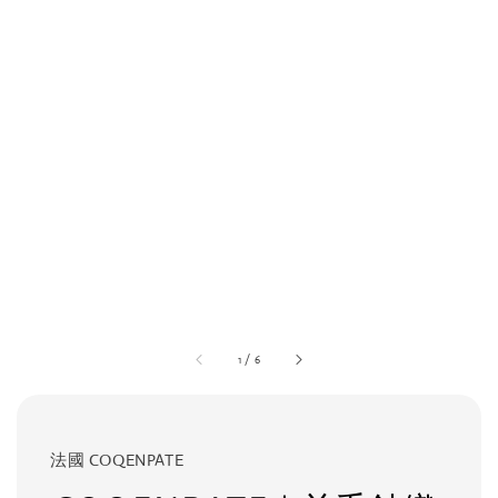
1
/
6
法國 COQENPATE