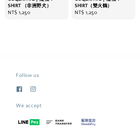
SHIRT （非洲野犬）
SHIRT（雙火鶴）
Regular
NT$ 1,250
Regular
NT$ 1,250
price
price
Follow us
We accept