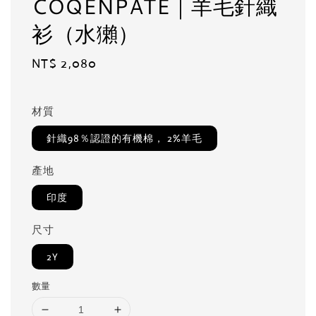
COQENPATE｜羊毛針織
衫（水獺）
Regular
NT$ 2,080
price
材質
針織98％認證的有機棉， 2%羊毛
產地
印度
尺寸
2Y
數量