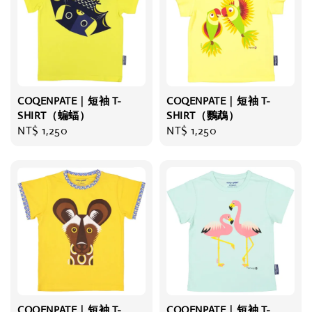
COQENPATE｜短袖 T-
COQENPATE｜短袖 T-
SHIRT（蝙蝠）
SHIRT（鸚鵡）
Regular
NT$ 1,250
Regular
NT$ 1,250
price
price
COQENPATE｜短袖 T-
COQENPATE｜短袖 T-