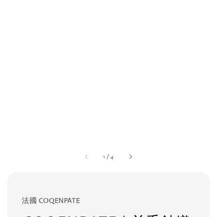
1
/
4
法國 COQENPATE