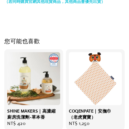
（若同時購買官網其他現貨商品，其他商品會優先出貨）
您可能也喜歡
SHINE MAKERS｜高濃縮
COQENPATE｜安撫巾
廚房洗潔劑-草本香
（老虎寶寶）
Regular
NT$ 420
Regular
NT$ 1,250