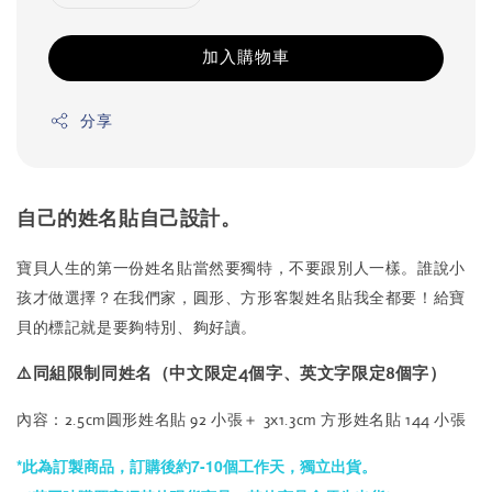
加入購物車
分享
自己的姓名貼自己設計。
寶貝人生的第一份姓名貼當然要獨特，不要跟別人一樣。誰說小
孩才做選擇？在我們家，圓形、方形客製姓名貼我全都要！給寶
貝的標記就是要夠特別、夠好讀。
⚠️同組限制同姓名（中文限定4個字、英文字限定8個字）
內容：2.5cm圓形姓名貼 92 小張＋ 3x1.3cm 方形姓名貼 144 小張
*此為訂製商品，訂購後約7-10個工作天，獨立出貨。