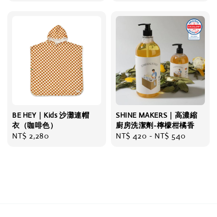
price
price
BE HEY｜Kids 沙灘連帽
SHINE MAKERS｜高濃縮
衣（咖啡色）
廚房洗潔劑-檸檬柑橘香
Regular
NT$ 2,280
Regular
NT$ 420
-
NT$ 540
price
price