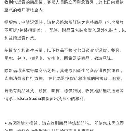
收到您退貨的商品後，客服人員將立即與您聯繫，於七日內退款
至您的帳戶購物金內。
提醒您，申請退貨時，請務必將您所訂購之完整商品（包含吊牌
不可拆/包裝須完整）、配件、贈品及包裝盒置入原外包裝內，以
利後續退貨作業。
基於安全和衛生考量，以下物品不接收七日鑑賞期退貨：餐具、
圍兜、包巾、拍嗝巾、安撫巾、固齒器等商品，敬請見諒。
除新品瑕疵或寄錯商品之外，其他原因產生的商品退換貨運費，
皆由消費者自行負擔。 在此為退換貨給您造成的困擾致上歉意。
若遇有商品延貨、缺貨、斷貨、標價錯誤、收貨地點無法送達等
情形
，
Bêata Studio
將保留出貨與否的權利。
● 為保障雙方權益，請在收到商品時錄影開箱。 即使您未需立即