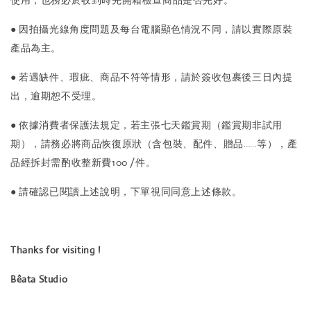
使用，也務必於收到時先開箱檢查商品是否完好。
● 因拍攝光線角度問題及每台電腦顯色情況不同，請以實際原裝
產品為主。
● 若遇缺件、瑕疵、商品不符等情形，請於簽收包裹後三日內提
出，逾期恕不受理。
● 依據消費者保護法規定，若主張七天鑑賞期（鑑賞期非試用
期），請務必將商品恢復原狀（含包裝、配件、贈品……等），產
品經拆封需酌收整新費100 /件。
● 請確認已閱讀上述說明，下單視同同意上述條款。
Thanks for visiting !
Bêata Studio