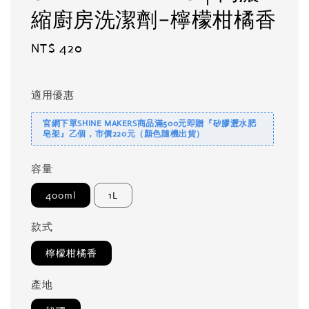
縮廚房洗潔劑-檸檬柑橘香
Regular
NT$ 420
price
適用優惠
官網下單SHINE MAKERS商品滿500元即贈『矽膠瀝水肥
皂架』乙個，市價220元（顏色隨機出貨）
容量
400ml
1L
款式
檸檬柑橘香
產地