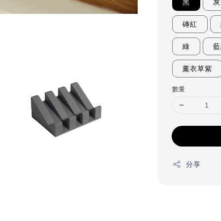
黑
灰
磚紅
綠
藍
薰衣草紫
數量
分享