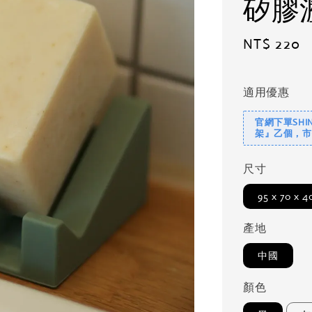
矽膠
Regular
NT$ 220
price
適用優惠
官網下單SHI
架』乙個，市
尺寸
95 x 70 x 
產地
中國
顏色