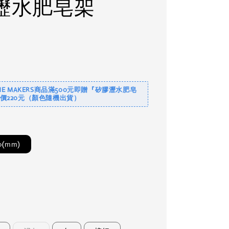
瀝水肥皂架
NE MAKERS商品滿500元即贈『矽膠瀝水肥皂
價220元（顏色隨機出貨）
40(mm)