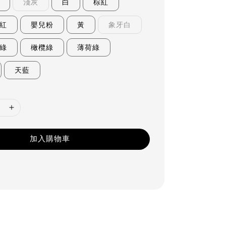
淺灰
白
棕紅
紅
嬰兒粉
黃
象牙白
綠
橄欖綠
薄荷綠
天藍
加入購物車