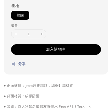
產地
韓國
數量
加入購物車
分享
● 正面材質：3mm超細纖維，編框針織材質
● 背面材質：矽膠防滑
● 印刷：義大利知名環保友善墨水 Free APE J-Teck Ink