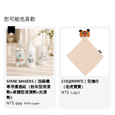
您可能也喜歡
優惠
SHINE MAKERS｜洗碗機
COQENPATE｜安撫巾
專用優惠組（粉末型清潔
（老虎寶寶）
劑+液體型清潔劑+光潔
Regular
NT$ 1,250
劑）
price
Sale
NT$ 999
Regular
NT$ 1,420
price
price