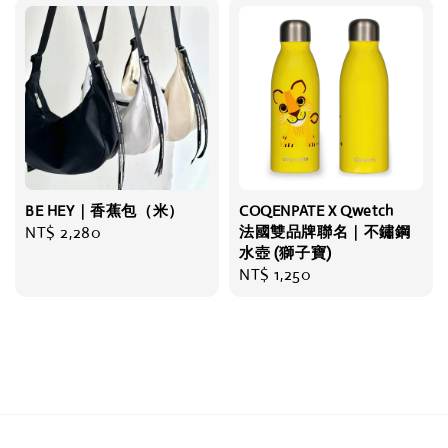
BE HEY｜香蕉包（米）
COQENPATE X Qwetch
Regular
NT$ 2,280
法國雙品牌聯名｜不鏽鋼
水壺 (獅子寶)
price
Regular
NT$ 1,250
price