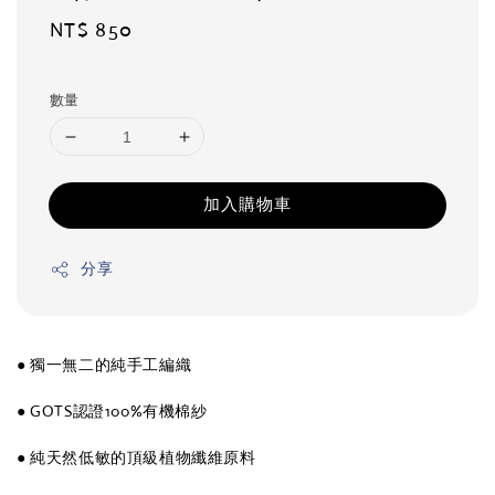
Regular
NT$ 850
price
數量
加入購物車
分享
● 獨一無二的純手工編織
● GOTS認證100%有機棉紗
● 純天然低敏的頂級植物纖維原料