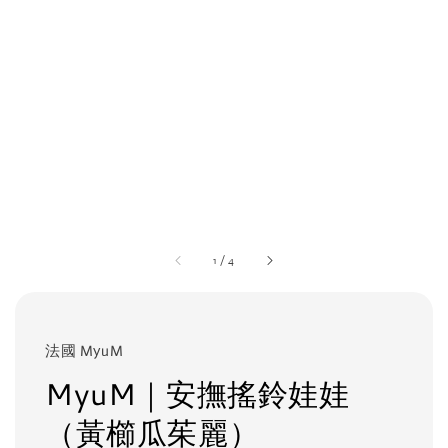
1
/
4
法國 MyuM
MyuM｜安撫搖鈴娃娃
（黃櫛瓜茱麗）