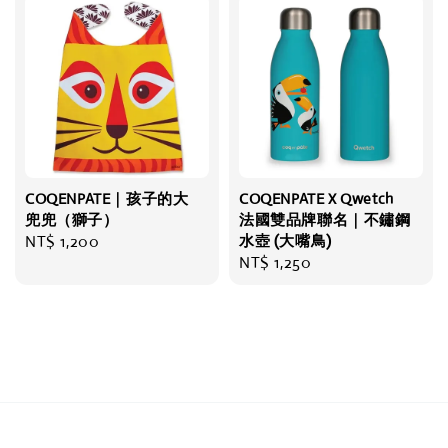
COQENPATE｜孩子的大
COQENPATE X Qwetch
兜兜（獅子）
法國雙品牌聯名｜不鏽鋼
Regular
NT$ 1,200
水壺 (大嘴鳥)
Regular
NT$ 1,250
price
price