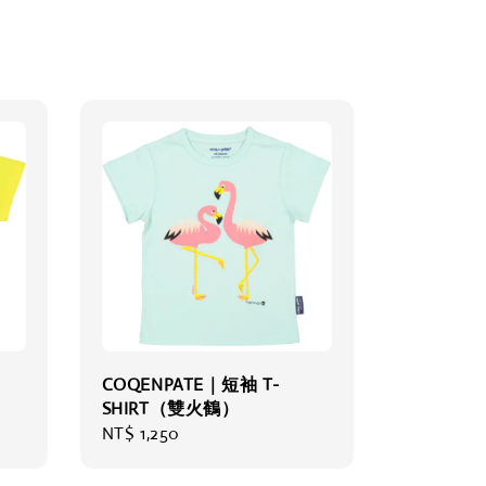
COQENPATE｜短袖 T-
SHIRT（雙火鶴）
Regular
NT$ 1,250
price