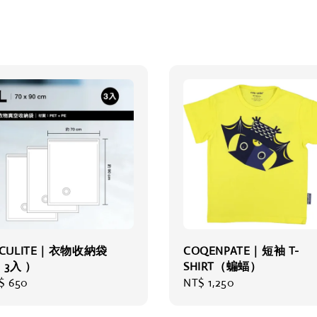
ACULITE｜衣物收納袋
COQENPATE｜短袖 T-
 3入 ）
SHIRT（蝙蝠）
gular
$ 650
Regular
NT$ 1,250
ce
price