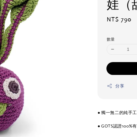
娃（
Regular
NT$ 790
price
數量
分享
● 獨一無二的純手
● GOTS認證100