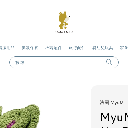
清潔用品
美妝保養
衣著配件
旅行配件
嬰幼兒玩具
家
搜尋
法國 MyuM
My