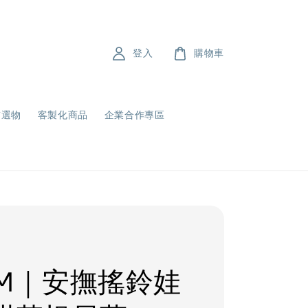
登入
購物車
飾選物
客製化商品
企業合作專區
uM｜安撫搖鈴娃