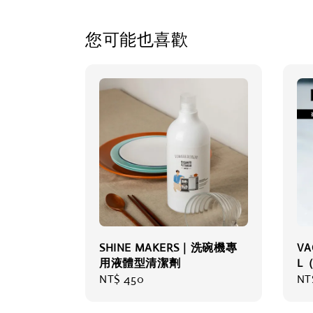
您可能也喜歡
SHINE MAKERS｜洗碗機專
V
用液體型清潔劑
L（
Regular
NT$ 450
Re
NT
price
pri