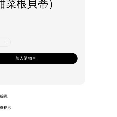
甜菜根貝蒂）
加入購物車
工編織
%有機棉紗