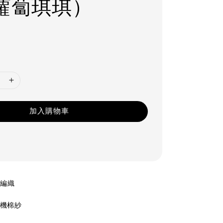
蘿蔔琪琪）
加入購物車
工編織
%有機棉紗