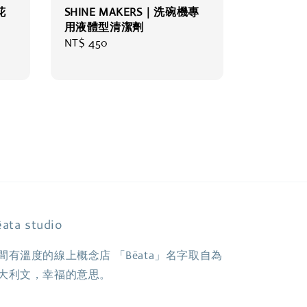
花
SHINE MAKERS｜洗碗機專
用液體型清潔劑
Regular
NT$ 450
price
ata studio
間有溫度的線上概念店 「Bêata」名字取自為
大利文，幸福的意思。