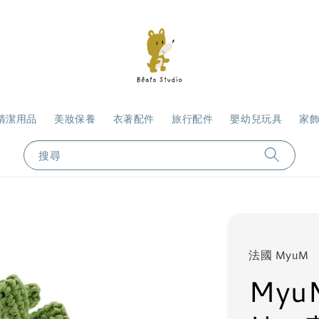
清潔用品
美妝保養
衣著配件
旅行配件
嬰幼兒玩具
家
搜尋
法國 MyuM
My