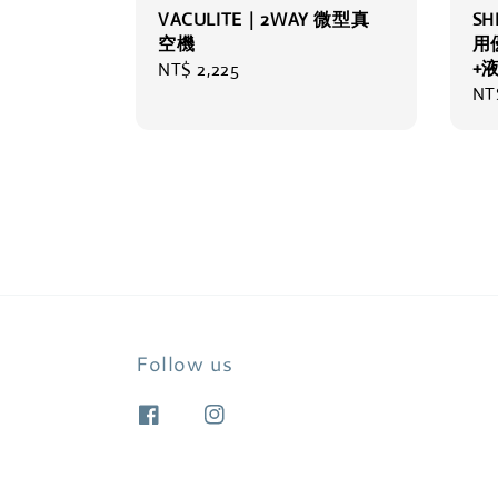
VACULITE｜2WAY 微型真
SH
空機
用
+
Regular
NT$ 2,225
Sal
NT
price
pri
Follow us