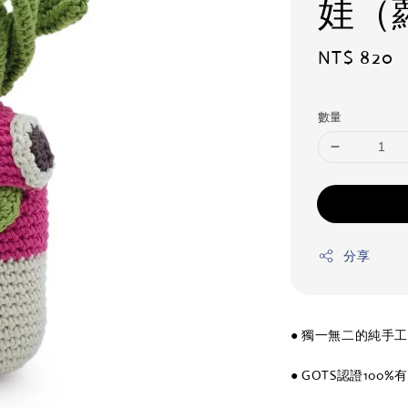
娃（
Regular
NT$ 820
price
數量
分享
● 獨一無二的純手
● GOTS認證100