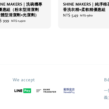
INE MAKERS｜洗碗機專
SHINE MAKERS｜純凈棉
優惠組（粉末型清潔劑
香洗衣精+柔軟精優惠組
液體型清潔劑+光潔劑）
Sale
NT$ 549
Regular
NT$ 980
e
$ 999
Regular
price
price
NT$ 1,420
ce
price
We accept
Bê
一
義