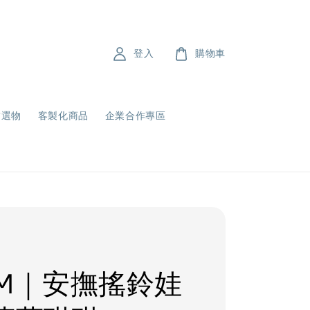
登入
購物車
飾選物
客製化商品
企業合作專區
uM｜安撫搖鈴娃