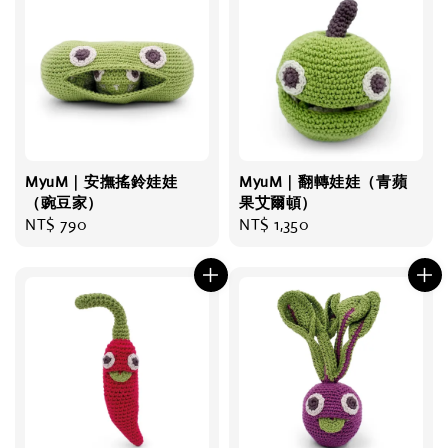
MyuM｜安撫搖鈴娃娃
MyuM｜翻轉娃娃（青蘋
（豌豆家）
果艾爾頓）
Regular
NT$ 790
Regular
NT$ 1,350
price
price