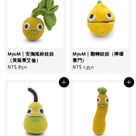
MyuM｜安撫搖鈴娃娃
MyuM｜翻轉娃娃（檸檬
（黃蕪菁艾倫）
賽門）
Regular
NT$ 850
Regular
NT$ 1,350
price
price