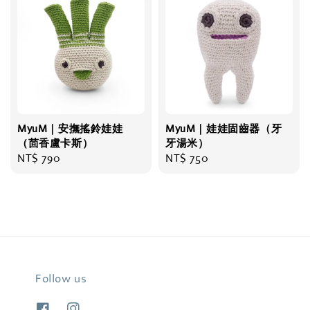
MyuM｜安撫搖鈴娃娃
MyuM｜娃娃固齒器（牙
（茴香盧卡斯）
牙湯米）
Regular
NT$ 790
Regular
NT$ 750
price
price
Follow us