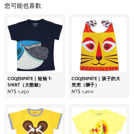
您可能也喜歡
COQENPATE｜短袖 T-
COQENPATE｜孩子的大
SHIRT（大憨鯨）
兜兜（獅子）
Regular
NT$ 1,250
Regular
NT$ 1,200
price
price