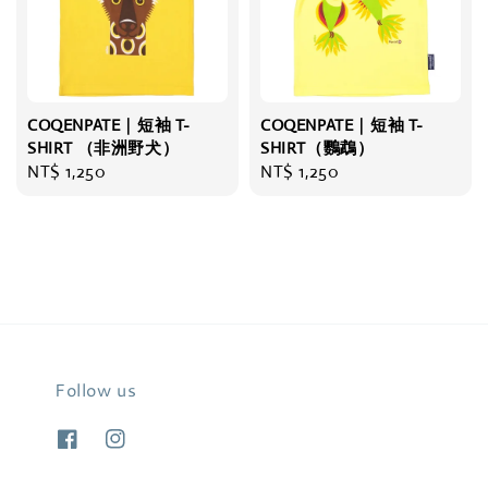
COQENPATE｜短袖 T-
COQENPATE｜短袖 T-
SHIRT （非洲野犬）
SHIRT（鸚鵡）
Regular
NT$ 1,250
Regular
NT$ 1,250
price
price
Follow us