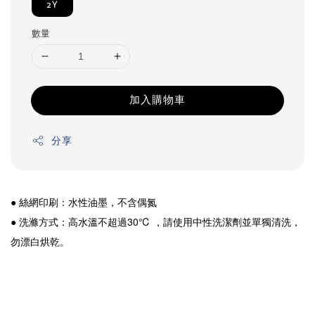
2Y
數量
加入購物車
分享
● 絲網印刷：水性油墨，不含偶氮
● 洗滌方式：高水溫不超過30℃ ，請使用中性洗潔劑並單獨清洗，
勿漂白烘乾。