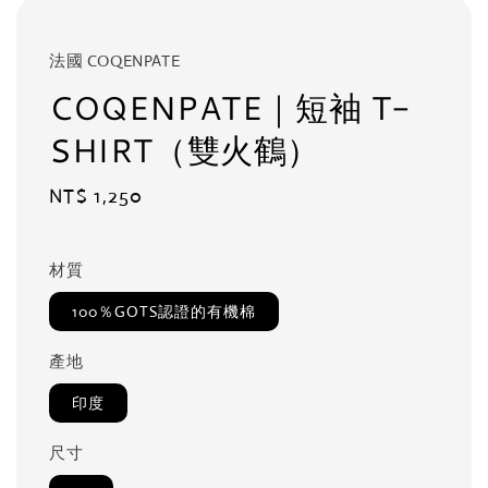
法國 COQENPATE
COQENPATE｜短袖 T-
SHIRT（雙火鶴）
Regular
NT$ 1,250
price
材質
100％GOTS認證的有機棉
產地
印度
尺寸