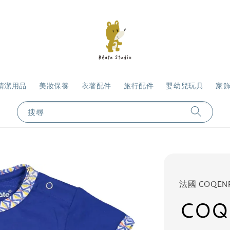
清潔用品
美妝保養
衣著配件
旅行配件
嬰幼兒玩具
家
搜尋
法國 COQEN
COQ