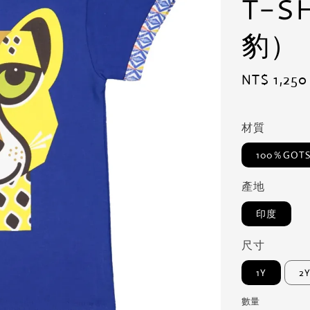
T-S
豹）
Regular
NT$ 1,250
price
材質
100％GO
產地
印度
尺寸
1Y
2
數量