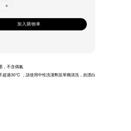
加入購物車
油墨，不含偶氮
溫不超過30℃ ，請使用中性洗潔劑並單獨清洗，勿漂白