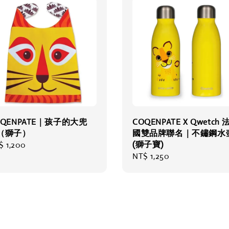
OQENPATE｜孩子的大兜
COQENPATE X Qwetch 
（獅子）
國雙品牌聯名｜不鏽鋼水
(獅子寶)
gular
$ 1,200
Regular
NT$ 1,250
ce
price