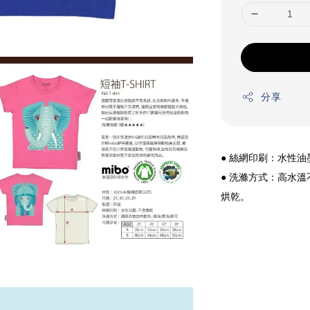
分享
● 絲網印刷：水性
● 洗滌方式：高水
烘乾。