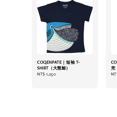
COQENPATE｜短袖 T-
C
SHIRT（大憨鯨）
兜
Regular
NT$ 1,250
Re
NT
price
pri