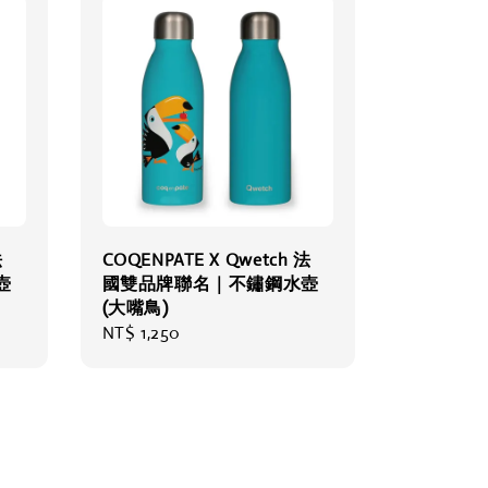
法
COQENPATE X Qwetch 法
壺
國雙品牌聯名｜不鏽鋼水壺
(大嘴鳥)
Regular
NT$ 1,250
price