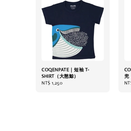
COQENPATE｜短袖 T-
C
SHIRT（大憨鯨）
兜
Regular
NT$ 1,250
Re
NT
price
pri