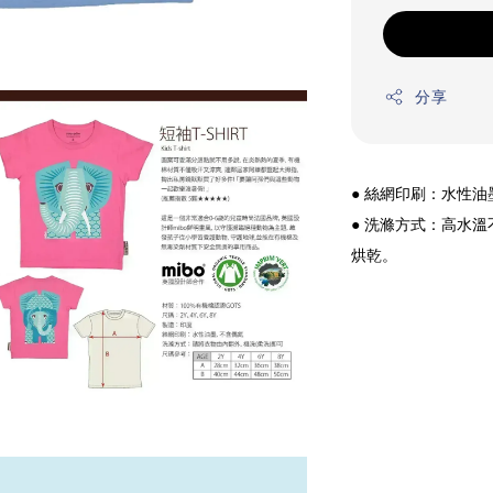
分享
● 絲網印刷：水性
● 洗滌方式：高水
烘乾。