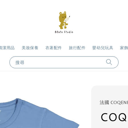
清潔用品
美妝保養
衣著配件
旅行配件
嬰幼兒玩具
家
搜尋
法國 COQEN
COQ