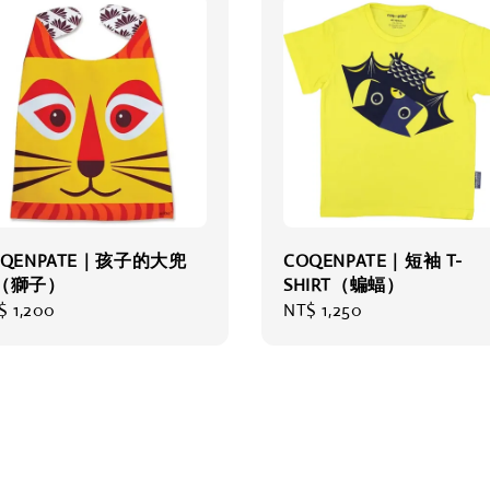
OQENPATE｜孩子的大兜
COQENPATE｜短袖 T-
（獅子）
SHIRT（蝙蝠）
gular
$ 1,200
Regular
NT$ 1,250
ce
price