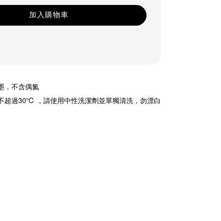
加入購物車
油墨，不含偶氮
溫不超過30℃ ，請使用中性洗潔劑並單獨清洗，勿漂白