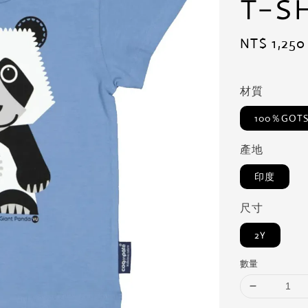
T-S
Regular
NT$ 1,250
price
材質
100％GO
產地
印度
尺寸
2Y
數量