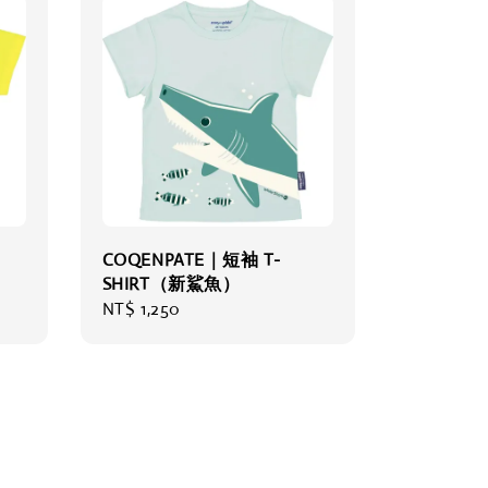
COQENPATE｜短袖 T-
SHIRT（新鯊魚）
Regular
NT$ 1,250
price