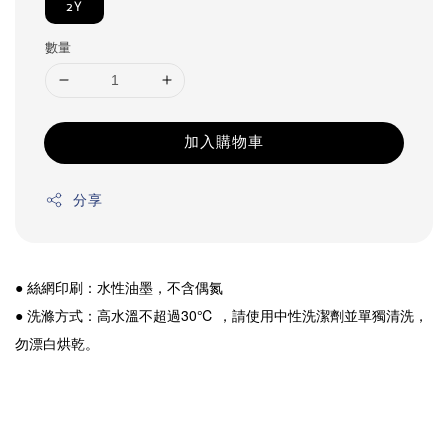
2Y
數量
加入購物車
分享
● 絲網印刷：水性油墨，不含偶氮
● 洗滌方式：高水溫不超過30℃ ，請使用中性洗潔劑並單獨清洗，
勿漂白烘乾。