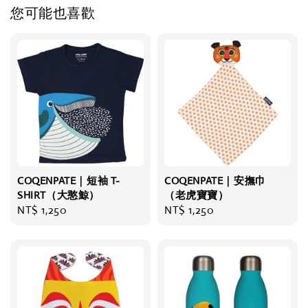
您可能也喜歡
COQENPATE｜短袖 T-
COQENPATE｜安撫巾
SHIRT（大憨鯨）
（老虎寶寶）
Regular
NT$ 1,250
Regular
NT$ 1,250
price
price