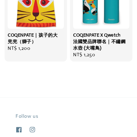
COQENPATE｜孩子的大
COQENPATE X Qwetch
兜兜（獅子）
法國雙品牌聯名｜不鏽鋼
Regular
NT$ 1,200
水壺 (大嘴鳥)
Regular
NT$ 1,250
price
price
Follow us