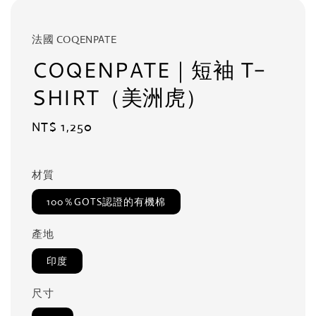
法國 COQENPATE
COQENPATE｜短袖 T-
SHIRT（美洲虎）
Regular
NT$ 1,250
price
材質
100％GOTS認證的有機棉
產地
印度
尺寸