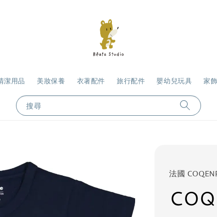
清潔用品
美妝保養
衣著配件
旅行配件
嬰幼兒玩具
家
搜尋
法國 COQEN
COQ