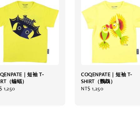
QENPATE｜短袖 T-
COQENPATE｜短袖 T-
HIRT（蝙蝠）
SHIRT（鸚鵡）
gular
$ 1,250
Regular
NT$ 1,250
ce
price