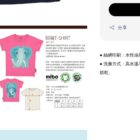
分享
● 絲網印刷：水性
● 洗滌方式：高水
烘乾。