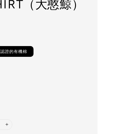
HIRT（大憨鯨）
TS認證的有機棉