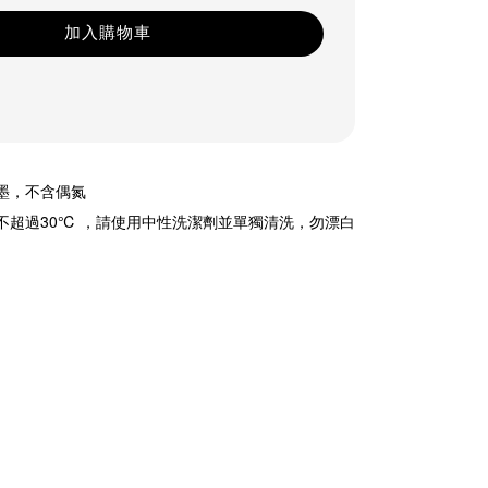
加入購物車
油墨，不含偶氮
溫不超過30℃ ，請使用中性洗潔劑並單獨清洗，勿漂白