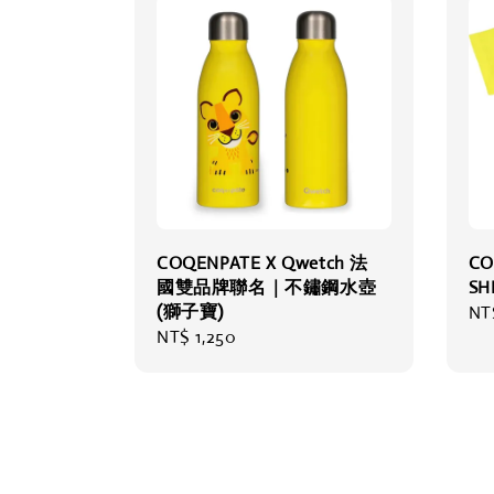
COQENPATE X Qwetch 法
CO
國雙品牌聯名｜不鏽鋼水壺
S
(獅子寶)
Re
NT
Regular
NT$ 1,250
pri
price