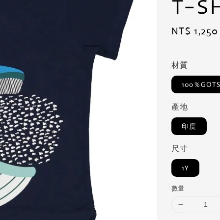
T-S
Regular
NT$ 1,250
price
材質
100％GO
產地
印度
尺寸
1Y
數量