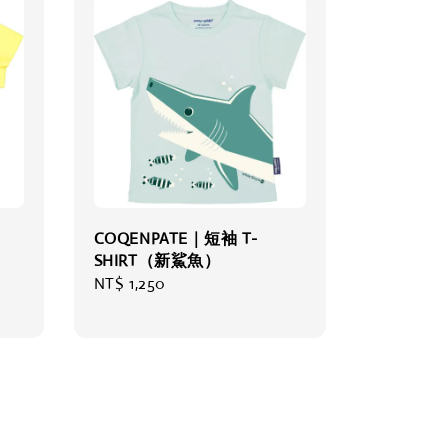
COQENPATE｜短袖 T-
SHIRT（新鯊魚）
Regular
NT$ 1,250
price