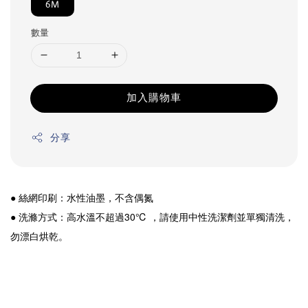
6M
數量
加入購物車
分享
● 絲網印刷：水性油墨，不含偶氮
● 洗滌方式：高水溫不超過30℃ ，請使用中性洗潔劑並單獨清洗，
勿漂白烘乾。