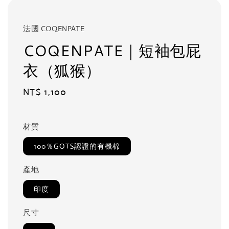
法國 COQENPATE
COQENPATE｜短袖包屁
衣（狐猴）
Regular
NT$ 1,100
price
材質
100％GOTS認證的有機棉
產地
印度
尺寸