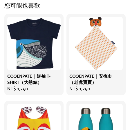
您可能也喜歡
COQENPATE｜短袖 T-
COQENPATE｜安撫巾
SHIRT（大憨鯨）
（老虎寶寶）
Regular
NT$ 1,250
Regular
NT$ 1,250
price
price