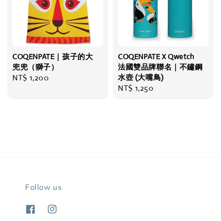
COQENPATE｜孩子的大
COQENPATE X Qwetch
兜兜（獅子）
法國雙品牌聯名｜不鏽鋼
Regular
NT$ 1,200
水壺 (大嘴鳥)
Regular
NT$ 1,250
price
price
Follow us