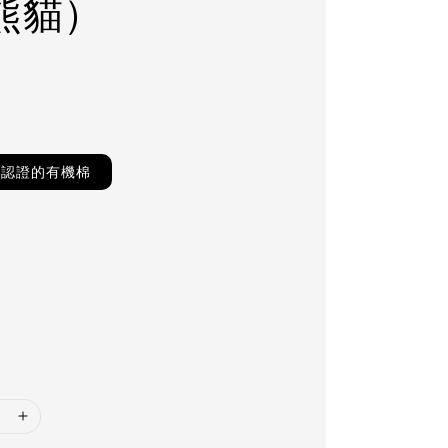
熊貓）
TS認證的有機棉