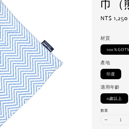
巾（
Regular
NT$ 1,250
price
材質
100％GO
產地
印度
適用年齡
0歲以上
數量