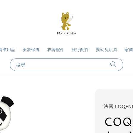
清潔用品
美妝保養
衣著配件
旅行配件
嬰幼兒玩具
家
搜尋
法國 COQEN
COQ