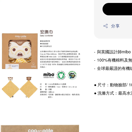
分享
- 
與英國設計師mibo
- 
100%有機棉料及
- 
全球最嚴謹的有機
● 尺寸：動物臉部/ 10
● 洗滌方式：最高水