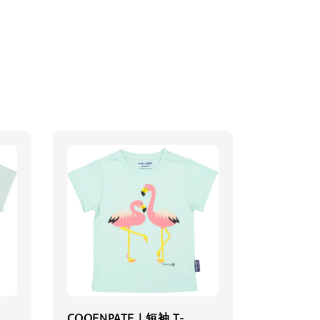
COQENPATE｜短袖 T-