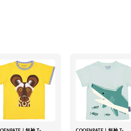
QENPATE｜短袖 T-
COQENPATE｜短袖 T-