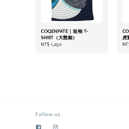
COQENPATE｜短袖 T-
C
SHIRT（大憨鯨）
虎
Regular
NT$ 1,250
Re
NT
price
pri
Follow us