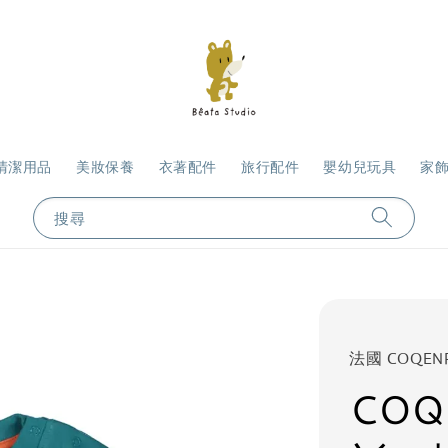
清潔用品
美妝保養
衣著配件
旅行配件
嬰幼兒玩具
家
搜尋
法國 COQEN
COQ