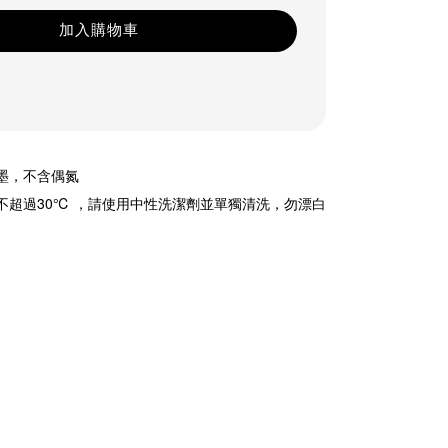
加入購物車
油墨，不含偶氮
溫不超過30℃ ，請使用中性洗潔劑並單獨清洗，勿漂白