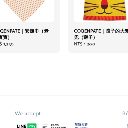
OQENPATE｜安撫巾（老
COQENPATE｜孩子的大
寶寶）
兜（獅子）
gular
$ 1,250
Regular
NT$ 1,200
ce
price
We accept
Bê
一