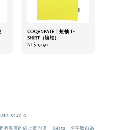
兜
COQENPATE｜短袖 T-
SHIRT（蝙蝠）
Regular
NT$ 1,250
price
ata studio
間有溫度的線上概念店 「Bêata」名字取自為