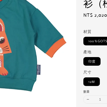
衫（
Regular
NT$ 2,02
price
材質
100％GO
產地
印度
尺寸
12M
數量