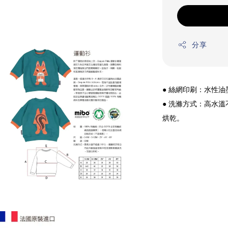
分享
● 絲網印刷：水性
● 洗滌方式：高水
烘乾。