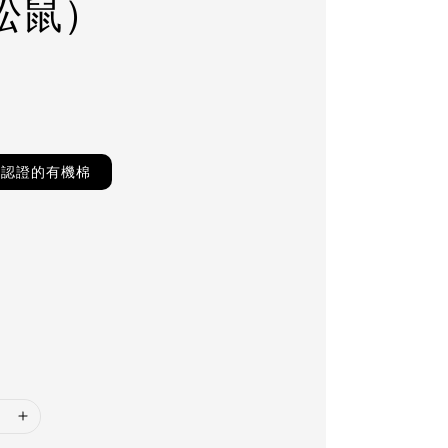
松鼠）
0
TS認證的有機棉